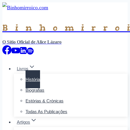
Binhomirro
O Sítio Oficial de Alice Lázaro
Livros
História
Biografias
Estórias & Crónicas
Todas As Publicações
Artigos